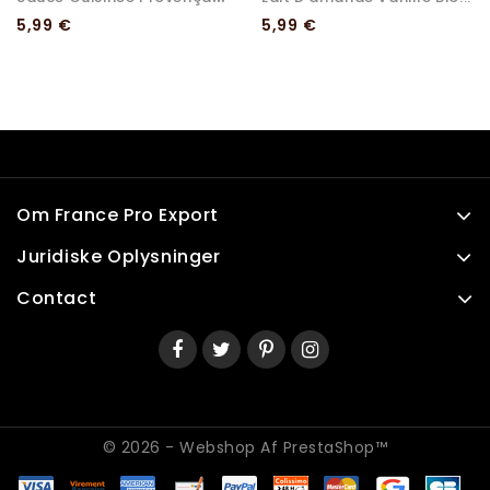
Pris
Pris
5,99 €
5,99 €
Om France Pro Export
Juridiske Oplysninger
Contact
© 2026 - Webshop Af PrestaShop™