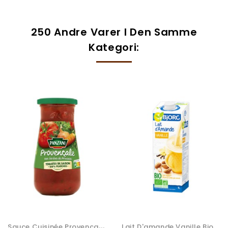
250 Andre Varer I Den Samme
Kategori:
S
Auce Cuisinée Provençale...
Lait D'amande Vanille Bio...