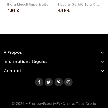
B
Iscuits Gerblé Soja Orange
Bjorg Muesli Superfruits
Prix
Prix
4,99 €
4,99 €
À Propos
Informations Légales
Contact
© 2026 - France-Export-FV-Online. Tous Droits