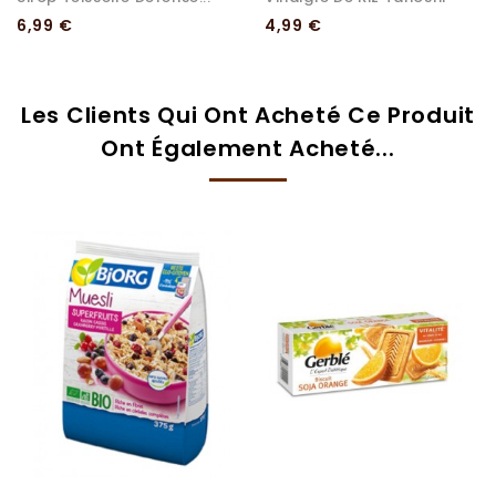
Prix
Prix
6,99 €
4,99 €
Les Clients Qui Ont Acheté Ce Produit
Ont Également Acheté...