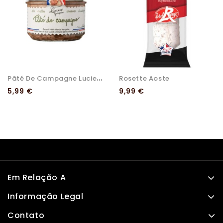
P
Âté De Campagne Lucien...
Rosette Aoste
Preço
Preço
5,99 €
9,99 €
Em Relação A
Informação Legal
Contato