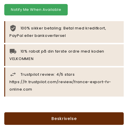
Notify Me When Available
100% sikker betaling: Betal med kreditkort,
PayPal eller bankoverførsel
10% rabat på din første ordre med koden
VELKOMMEN
Trustpilot review: 4/5 stars
https://fr.trustpilot.com/review/france-export-fv-
online.com
Beskrivelse