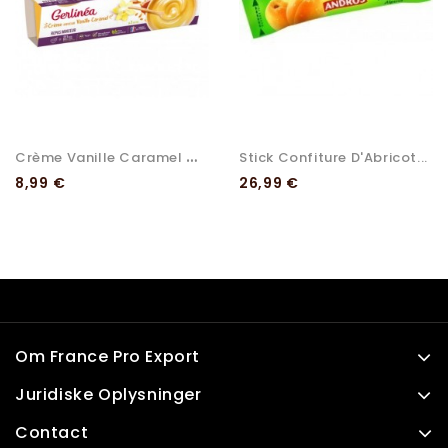
C
Rème Vanille Caramel Gerlinéa
Stick Confiture D'Abricot...
Pris
Pris
8,99 €
26,99 €
Om France Pro Export
Juridiske Oplysninger
Contact