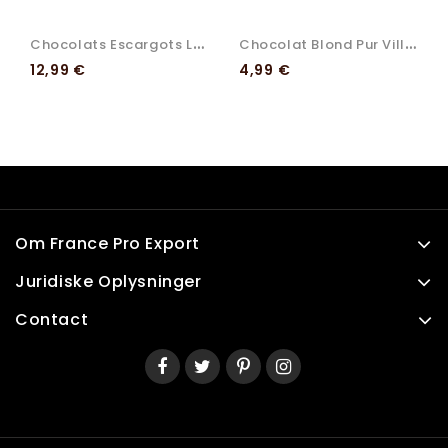
C
Hocolats Escargots Lait...
C
Hocolat Blond Pur Villars
Pris
Pris
12,99 €
4,99 €
Om France Pro Export
Juridiske Oplysninger
Contact