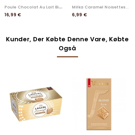
P
Oule Chocolat Au Lait Bio...
Milka Caramel Noisettes...
Pris
Pris
16,99 €
6,99 €
Kunder, Der Købte Denne Vare, Købte
Også