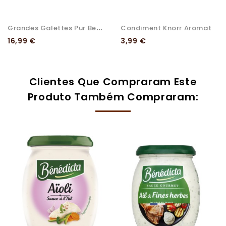
G
Randes Galettes Pur Beurre...
Condiment Knorr Aromat
Preço
Preço
16,99 €
3,99 €
Clientes Que Compraram Este
Produto Também Compraram: