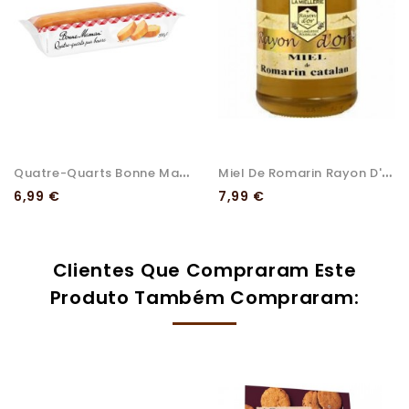
Q
Uatre-Quarts Bonne Maman...
M
Iel De Romarin Rayon D'or
Preço
Preço
6,99 €
7,99 €
Clientes Que Compraram Este
Produto Também Compraram: