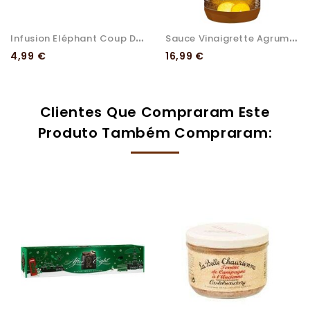
I
Nfusion Eléphant Coup De...
S
Auce Vinaigrette Agrumes...
Preço
Preço
4,99 €
16,99 €
Clientes Que Compraram Este
Produto Também Compraram: