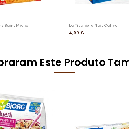
s Saint Michel
La Tisanière Nuit Calme
Preço
4,99 €
mpraram Este Produto T