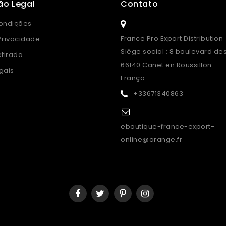
ão Legal
Contato
ondições
France Pro Export Distribution
 Privacidade
Siège social : 8 boulevard de
etirada
66140 Canet en Roussillon
gais
França
+33671340863
eboutique-france-export-
online@orange.fr