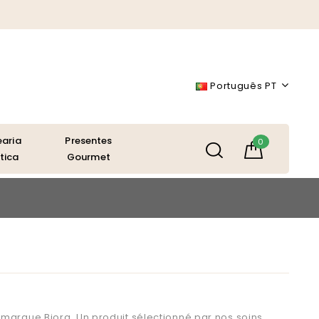
Português PT
aria
Presentes
0
tica
Gourmet
 marque Bjorg. Un produit sélectionné par nos soins.