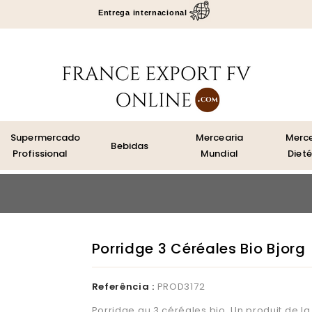
Entrega internacional
Supermercado
Mercearia
Merce
Bebidas
Profissional
Mundial
Dieté
Porridge 3 Céréales Bio Bjorg
Referência :
PROD3172
Porridge au 3 céréales bio. Un produit de la