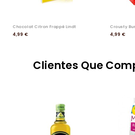
Chocolat Citron Frappé Lindt
Crousty Bun
Preço
Preço
4,99 €
4,99 €
Clientes Que Co