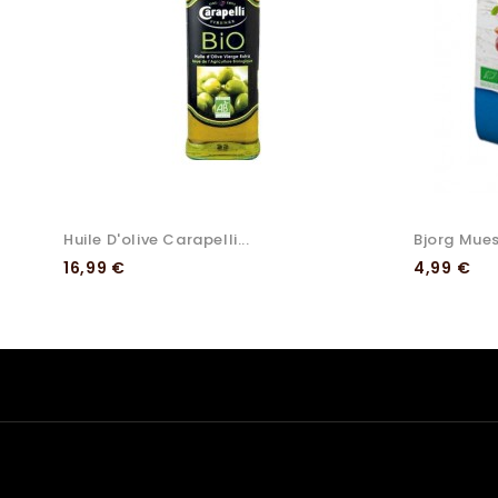
Huile D'olive Carapelli...
Bjorg Mues
Preço
Preço
16,99 €
4,99 €