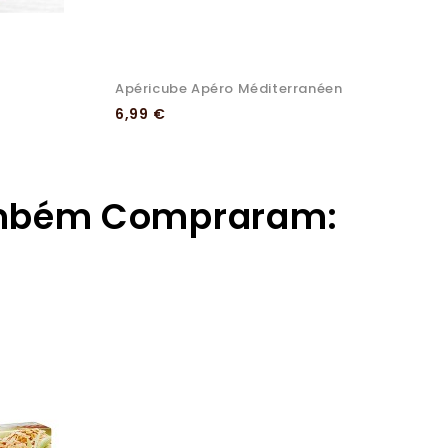
Apéricube Apéro Méditerranéen
P
Preço
P
6,99 €
4
ambém Compraram: