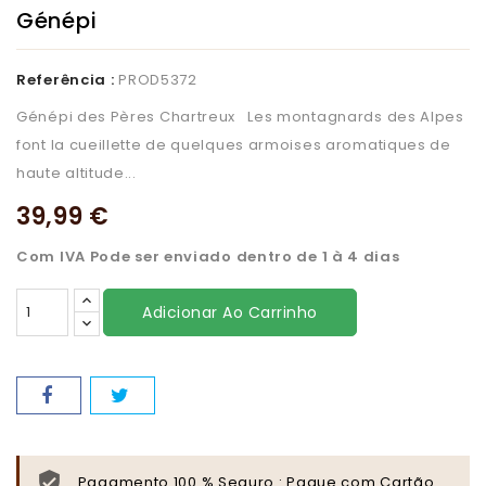
Génépi
Referência :
PROD5372
Génépi des Pères Chartreux Les montagnards des Alpes
font la cueillette de quelques armoises aromatiques de
haute altitude...
39,99 €
Com IVA
Pode ser enviado dentro de 1 à 4 dias
Adicionar Ao Carrinho
Pagamento 100 % Seguro : Pague com Cartão