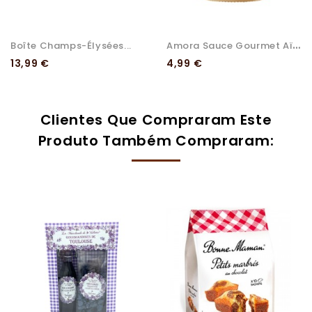
A
Mora Sauce Gourmet Aïoli
Boîte Champs-Élysées...
Preço
Preço
13,99 €
4,99 €
Clientes Que Compraram Este
Produto Também Compraram: